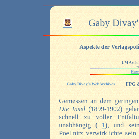
Gaby Divay'
Aspekte der Verlagspoli
UM Archiv
©
How t
FPG &
Gaby Divay's WebArchives
Gemessen an dem geringen k
Die Insel
(1899-1902) gelan
schnell zu voller Entfal
unabhängig
(
1
)
, und sein
Poellnitz verwirklichte sei