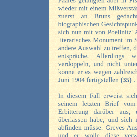
Paares gelangten aber in Fi
wieder mit einem Mißverstän
zuerst an Bruns gedac
biographischen Gesichtspunk
sich nun mit von Poellnitz' 
literarisches Monument im Si
andere Auswahl zu treffen, 
entspräche. Allerdings
verdoppeln, und nicht un
könne er es wegen zahlreic
Juni 1904 fertigstellen
(35)
.
In diesem Fall erweist sich
seinem letzten Brief vom
Erbitterung darüber aus,
überlassen habe, und sich 
abfinden müsse. Greves Ausw
und
er
wolle diese verw