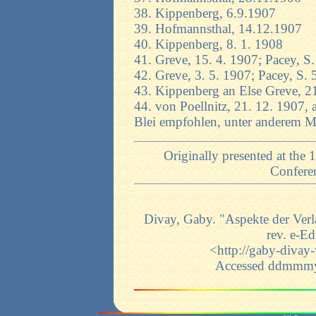
38. Kippenberg, 6.9.1907
39. Hofmannsthal, 14.12.1907
40. Kippenberg, 8. 1. 1908
41. Greve, 15. 4. 1907; Pacey, S
42. Greve, 3. 5. 1907; Pacey, S.
43. Kippenberg an Else Greve, 21
44. von Poellnitz, 21. 12. 1907,
Blei empfohlen, unter anderem M
Originally presented at th
Conferen
Divay, Gaby. "Aspekte der Verla
rev. e-E
<http://gaby-divay-
Accessed ddmmmyy