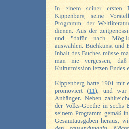
In einem seiner ersten B
Kippenberg seine Vorste
Programm: der Weltliterat
dienen. Aus der zeitgenössi
und "dafür nach Möglic
auswählen. Buchkunst und B
Inhalt des Buches müsse man
man nie vergessen, daß 
Kulturmission letzen Endes 
Kippenberg hatte 1901 mit e
promoviert
(
11
)
, und war z
Anhänger. Neben zahlreich
der Volks-Goethe in sechs 
seinem Programm gemäß in 
Gesamtausgaben heraus, w
den tausendundein Näc