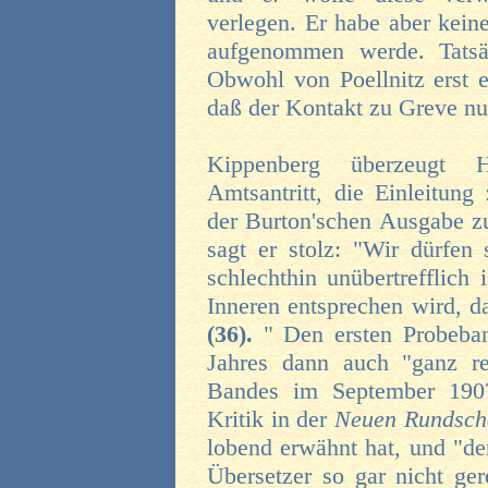
verlegen. Er habe aber kein
aufgenommen werde. Tatsä
Obwohl von Poellnitz erst et
daß der Kontakt zu Greve nu
Kippenberg überzeugt 
Amtsantritt, die Einleitun
der Burton'schen Ausgabe z
sagt er stolz: "Wir dürfen
schlechthin unübertrefflic
Inneren entsprechen wird, d
(36).
" Den ersten Probeba
Jahres dann auch "ganz r
Bandes im September 1907
Kritik in der
Neuen Rundsc
lobend erwähnt hat, und "d
Übersetzer so gar nicht ger