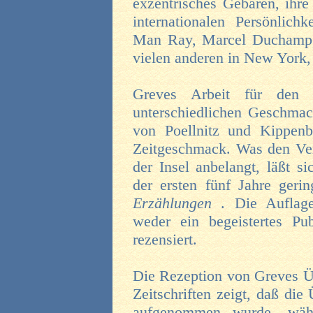
exzentrisches Gebaren, ihre
internationalen Persönlich
Man Ray, Marcel Duchamp,
vielen anderen in New York,
Greves Arbeit für den In
unterschiedlichen Geschmack
von Poellnitz und Kippenbe
Zeitgeschmack. Was den Ver
der Insel anbelangt, läßt s
der ersten fünf Jahre ger
Erzählungen
. Die Auflag
weder ein begeistertes P
rezensiert.
Die Rezeption von Greves Üb
Zeitschriften zeigt, daß die
aufgenommen wurde, wäh