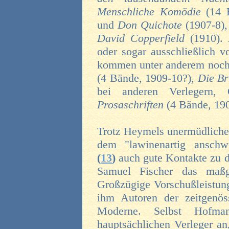
Menschliche Komödie
(14 
und
Don Quichote
(1907-8)
David Copperfield
(1910).
oder sogar ausschließlich 
kommen unter anderem noch
(4 Bände, 1909-10?),
Die Br
bei anderen Verlegern
Prosaschriften
(4 Bände, 19
Trotz Heymels unermüdlich
dem "lawinenartig anschwe
(
13
)
auch gute Kontakte zu d
Samuel Fischer das maßg
Großzügige Vorschußleistung
ihm Autoren der zeitgenös
Moderne. Selbst Hofman
hauptsächlichen Verleger an,