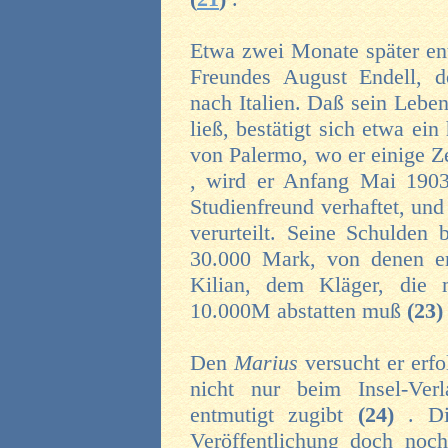
Etwa zwei Monate später ent
Freundes August Endell, d
nach Italien. Daß sein Lebe
ließ, bestätigt sich etwa e
von Palermo, wo er einige Ze
, wird er Anfang Mai 190
Studienfreund verhaftet, un
verurteilt. Seine Schulden
30.000 Mark, von denen e
Kilian, dem Kläger, die 
10.000M abstatten muß
(23
Den
Marius
versucht er erf
nicht nur beim Insel-Ve
entmutigt zugibt
(24)
. D
Veröffentlichung doch noch