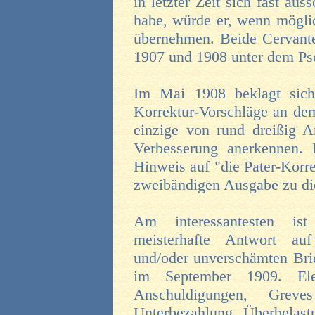
in letzter Zeit sich fast aus
habe, würde er, wenn mögli
übernehmen. Beide Cervant
1907 und 1908 unter dem P
Im Mai 1908 beklagt sich 
Korrektur-Vorschläge an de
einzige von rund dreißig A
Verbesserung anerkennen. 
Hinweis auf "die Pater-Korr
zweibändigen Ausgabe zu die
Am interessantesten is
meisterhafte Antwort auf
und/oder unverschämten Bri
im September 1909. Ele
Anschuldigungen, Greve
Unterbezahlung, Überbelastu