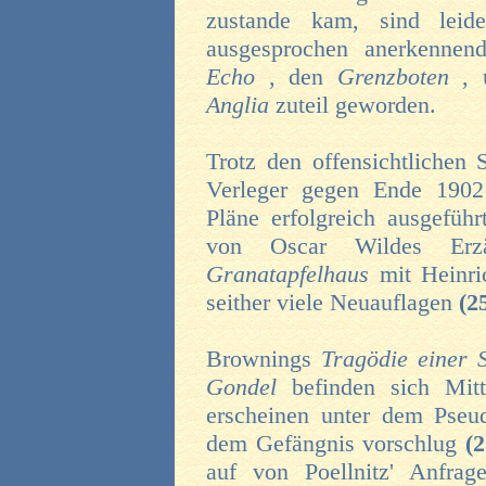
zustande kam, sind leid
ausgesprochen anerkenne
Echo
, den
Grenzboten
, 
Anglia
zuteil geworden.
Trotz den offensichtlichen
Verleger gegen Ende 190
Pläne erfolgreich ausgefüh
von Oscar Wildes Erz
Granatapfelhaus
mit Heinri
seither viele Neuauflagen
(2
Brownings
Tragödie einer 
Gondel
befinden sich Mi
erscheinen unter dem Pse
dem Gefängnis vorschlug
(
auf von Poellnitz' Anfr