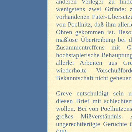
anderen Verleger zu fin
wenigstens zwei Gründe: 
vorhandenen Pater-Übersetzu
von Poellnitz, daß ihm alle
Ohren gekommen ist. Beson
maßlose Übertreibung bei d
Zusammentreffens mit 
hochstaplerische Behauptung,
allerlei Arbeiten aus G
wiederholte Vorschußfo
Bekanntschaft nicht geheue
Greve entschuldigt sein 
diesen Brief mit schlecht
wollen. Bei von Poellnitzen
großes Mißverständnis.
ungerechtfertigte Gerüchte
(
21
)
.