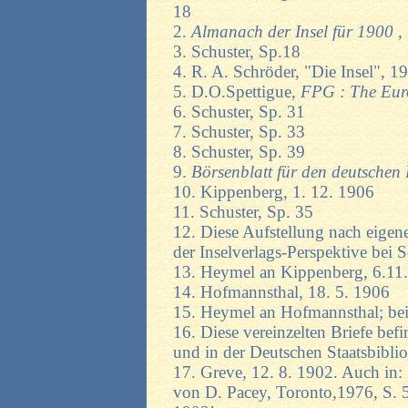
18
2.
Almanach der Insel für 1900
,
3. Schuster, Sp.18
4. R. A. Schröder, "Die Insel", 1
5. D.O.Spettigue,
FPG : The Eur
6. Schuster, Sp. 31
7. Schuster, Sp. 33
8. Schuster, Sp. 39
9.
Börsenblatt für den deutsche
10. Kippenberg, 1. 12. 1906
11. Schuster, Sp. 35
12. Diese Aufstellung nach eigen
der Inselverlags-Perspektive bei S
13. Heymel an Kippenberg, 6.11.
14. Hofmannsthal, 18. 5. 1906
15. Heymel an Hofmannsthal; bei
16. Diese vereinzelten Briefe bef
und in der Deutschen Staatsbiblio
17. Greve, 12. 8. 1902. Auch in:
von D. Pacey, Toronto,1976, S. 51