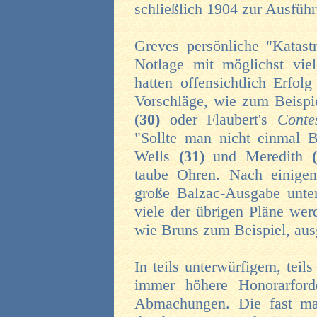
schließlich 1904 zur Ausfüh
Greves persönliche "Katastr
Notlage mit möglichst vie
hatten offensichtlich Erfol
Vorschläge, wie zum Beisp
(30)
oder Flaubert's
Cont
"Sollte man nicht einmal B
Wells
(31)
und Meredith
taube Ohren. Nach einigen
große Balzac-Ausgabe unte
viele der übrigen Pläne wer
wie Bruns zum Beispiel, aus
In teils unterwürfigem, tei
immer höhere Honorarford
Abmachungen. Die fast man